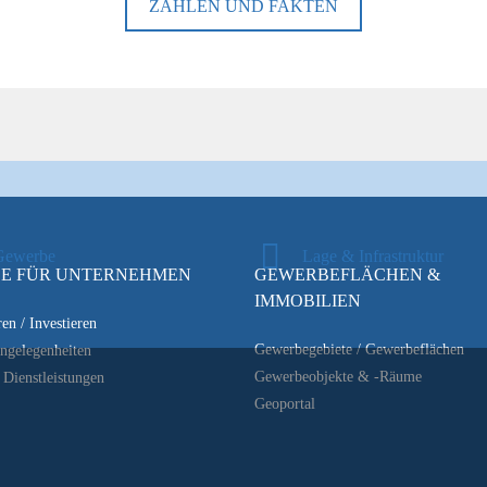
ZAHLEN UND FAKTEN
Gewerbe
Lage & Infrastruktur
CE FÜR UNTERNEHMEN
GEWERBEFLÄCHEN &
IMMOBILIEN
en / Investieren
Gewerbegebiete / Gewerbeflächen
ngelegenheiten
Gewerbeobjekte & -Räume
Dienstleistungen
Geoportal